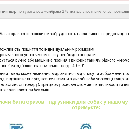
'ятий шар
поліуретанова мембрана 175-тієї щільності виключає протікан
Багаторазові пелюшки не забруднюють навколишнє середовище і е
можливість пошиття по індивідуальним розмірам!
ршим застосуванням пелюшку необхiдно попрати!
ується ручне або машинне прання з використанням рідкого миючо
 але без відбілювача при температурі 40-60°
ний товар може незначно відрізнятися від опису та зображення, р
д, відтінки кольорів, незначні зміни в дизайні або упаковці тощо, я
властивості товару), при цьому основні споживчі властивості та інш
ня залишаються без змін.
ючи багаторазові підгузники для собак у нашому 
отримуєте: