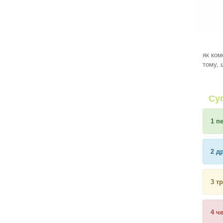
як ком
тому, 
Су
1 п
2 д
3 т
4 ч