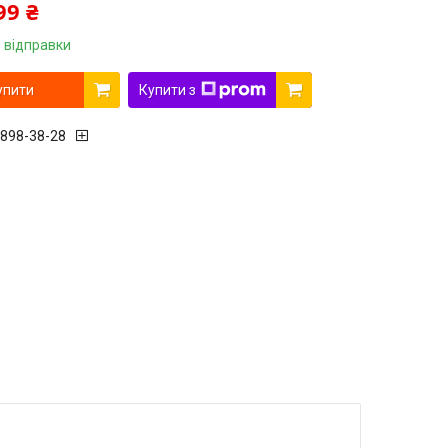
99 ₴
 відправки
упити
Купити з
 898-38-28