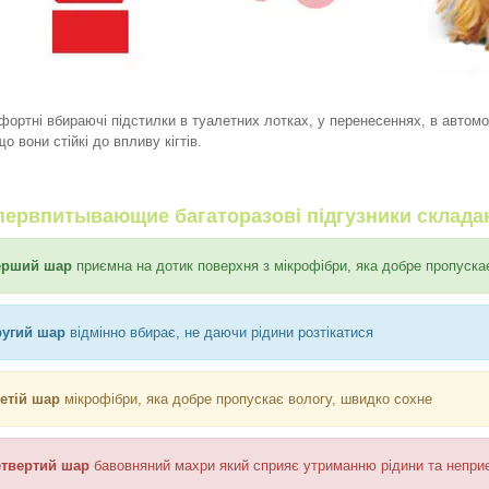
фортні вбираючі підстилки в туалетних лотках, у перенесеннях, в автомо
що вони стійкі до впливу кігтів.
первпитывающие багаторазові підгузники складаю
ерший шар
приємна на дотик поверхня з мікрофібри, яка добре пропуска
ругий шар
відмінно вбирає, не даючи рідини розтікатися
ретій шар
мікрофібри, яка добре пропускає вологу, швидко сохне
етвертий шар
бавовняний махри який сприяє утриманню рідини та непри