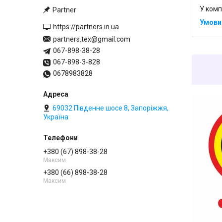
У комп
Partner
https://partners.in.ua
partners.tex@gmail.com
067-898-38-28
067-898-3-828
0678983828
69032 Південне шосе 8, Запоріжжя,
Україна
+380 (67) 898-38-28
Максим
+380 (66) 898-38-28
Максим