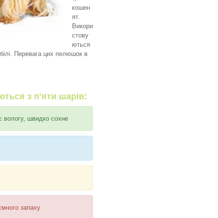
кошен
ят.
Викори
стову
ються
білі. Перевага цих пелюшок в
ться з п'яти шарів:
є вологу, швидко сохне
ємного запаху