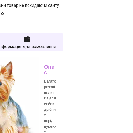
який товар не покидаючи сайту.
тю
Інформація для замовлення
Опи
с
Багато
разові
пелюш
ки для
собак
дрібни
х
порід,
цуценя
т,