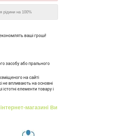
ня рідини на 100%
кономлять ваші гроші!
го засобу або прального
озміщеного на сайті
кі не впливають на основні
і істотні елементи товару і
інтернет-магазині Ви