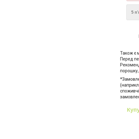
5 п
Також є 
Перед пе
Рекоменд
порошку,
*Замовле
(наприкла
споживчі 
замовлен
Купу