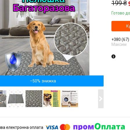
199 ₴
Готово до
К
+380 (67)
Максим
–50%