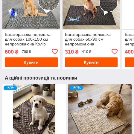
Багаторазова пелюшка
Багаторазова пелюшка
Бага
для собак 100х150 см
для собак 60х90 см
для 
непромокаюча Колір
непромокаюча
неп
Шанель
Коричневий
600
310
400
₴
₴
700 ₴
410 ₴
Купити
Купити
Акційні пропозиції та новинки
–50%
–50%