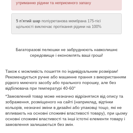
утриманню рідини та неприємного запаху
5 п'ятий шар
поліуретанова мембрана 175-тієї
щільності виключає протікання рідини на 100%
Багаторазові пелюшки не забруднюють навколишнє
середовище і економлять ваші гроші!
Також є можливість пошиття по індивідуальним розмірам!
Рекомендується ручне або машинне прання з використанням
рідкого миючого засобу або прального порошку, але без
відбілювача при температурі 40-60°
*Замовлений товар може незначно відрізнятися від опису та
зображення, розміщеного на сайті (наприклад, відтінки
кольорів, незначні зміни в дизайні або упаковці тощо, які не
впливають на основні споживчі властивості товару), при цьому
основні споживчі властивості та інші істотні елементи товару і
замовлення залишаються без змін.