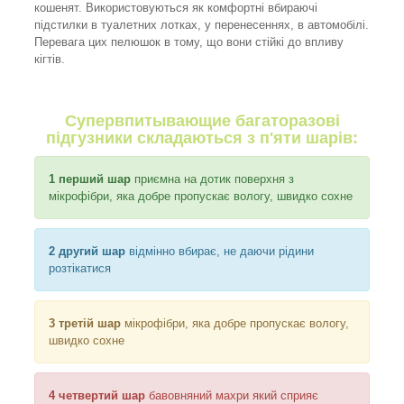
кошенят. Використовуються як комфортні вбираючі
підстилки в туалетних лотках, у перенесеннях, в автомобілі.
Перевага цих пелюшок в тому, що вони стійкі до впливу
кігтів.
Супервпитывающие багаторазові
підгузники складаються з п'яти шарів:
1 перший шар
приємна на дотик поверхня з
мікрофібри, яка добре пропускає вологу, швидко сохне
2 другий шар
відмінно вбирає, не даючи рідини
розтікатися
3 третій шар
мікрофібри, яка добре пропускає вологу,
швидко сохне
4 четвертий шар
бавовняний махри який сприяє