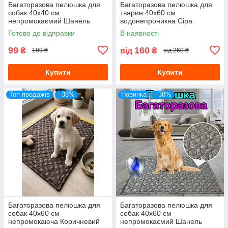
Багаторазова пелюшка для
Багаторазова пелюшка для
собак 40х40 см
тварин 40х60 см
непромокаємий Шанель
водонепроникна Сiра
Готово до відправки
В наявності
99
160
₴
від
₴
199 ₴
від 260 ₴
Купити
Купити
Топ продажів
–38%
Новинка
–38%
Багаторазова пелюшка для
Багаторазова пелюшка для
собак 40х60 см
собак 40х60 см
непромокаюча Коричневий
непромокаємий Шанель