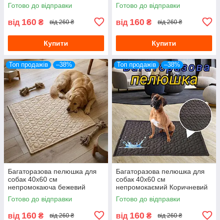
Готово до відправки
Готово до відправки
160
160
від
₴
від
₴
від 260 ₴
від 260 ₴
Купити
Купити
Топ продажів
–38%
Топ продажів
–38%
Багаторазова пелюшка для
Багаторазова пелюшка для
собак 40х60 см
собак 40х60 см
непромокаюча бежевий
непромокаємий Коричневий
Готово до відправки
Готово до відправки
160
160
від
₴
від
₴
від 260 ₴
від 260 ₴