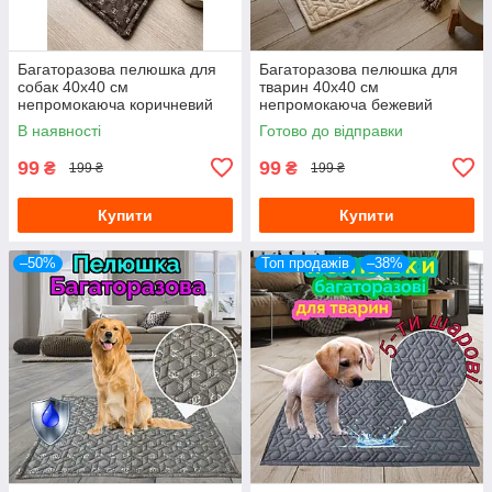
Багаторазова пелюшка для
Багаторазова пелюшка для
собак 40х40 см
тварин 40х40 см
непромокаюча коричневий
непромокаюча бежевий
Шанель
В наявності
Готово до відправки
99
99
₴
₴
199 ₴
199 ₴
Купити
Купити
–50%
Топ продажів
–38%