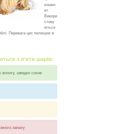
кошен
ят.
Викори
стову
ються
білі. Перевага цих пелюшок в
ться з п'яти шарів:
є вологу, швидко сохне
ємного запаху