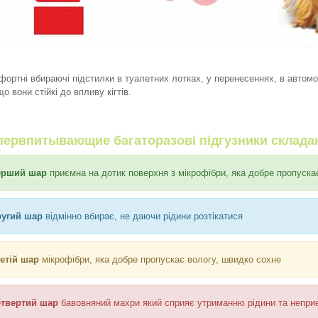
фортні вбираючі підстилки в туалетних лотках, у перенесеннях, в автомо
що вони стійкі до впливу кігтів.
первпитывающие багаторазові підгузники складаю
ерший шар
приємна на дотик поверхня з мікрофібри, яка добре пропуска
ругий шар
відмінно вбирає, не даючи рідини розтікатися
ретій шар
мікрофібри, яка добре пропускає вологу, швидко сохне
етвертий шар
бавовняний махри який сприяє утриманню рідини та непри