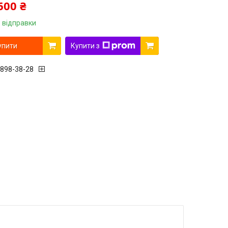
600 ₴
 відправки
упити
Купити з
 898-38-28