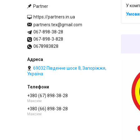
У комп
Partner
https://partners.in.ua
partners.tex@gmail.com
067-898-38-28
067-898-3-828
0678983828
69032 Південне шосе 8, Запоріжжя,
Україна
+380 (67) 898-38-28
Максим
+380 (66) 898-38-28
Максим