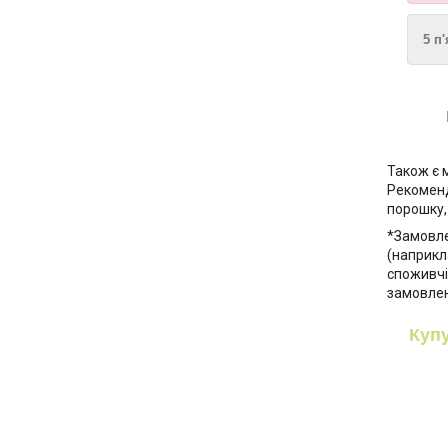
5 п
Також є 
Рекоменд
порошку,
*Замовле
(наприкла
споживчі 
замовлен
Купу