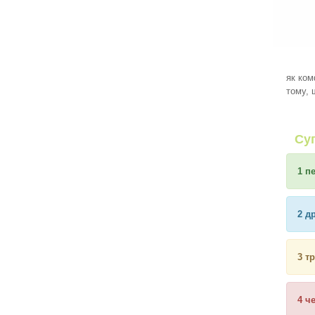
як ком
тому, 
Су
1 п
2 д
3 т
4 ч