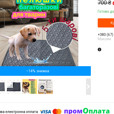
700 ₴
Готово до
К
+380 (67)
Максим
–14%