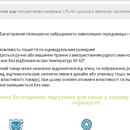
'ятий шар
поліуретанова мембрана 175-тієї щільності виключає протікан
Багаторазові пелюшки не забруднюють навколишнє середовище і е
можливість пошиття по індивідуальним розмірам!
ується ручне або машинне прання з використанням рідкого миючо
 але без відбілювача при температурі 40-60°
ний товар може незначно відрізнятися від опису та зображення, р
д, відтінки кольорів, незначні зміни в дизайні або упаковці тощо, я
властивості товару), при цьому основні споживчі властивості та інш
ня залишаються без змін.
ючи багаторазові підгузники для собак у нашому 
отримуєте: