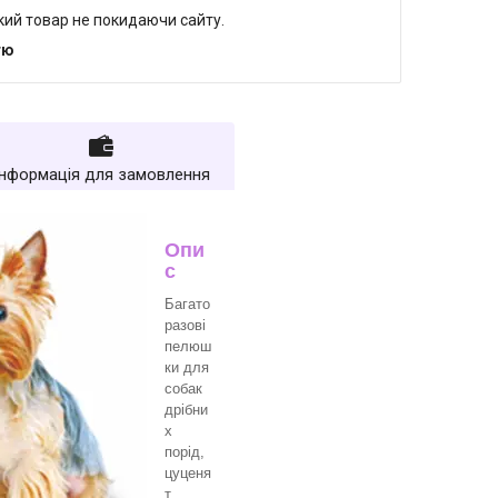
який товар не покидаючи сайту.
тю
Інформація для замовлення
Опи
с
Багато
разові
пелюш
ки для
собак
дрібни
х
порід,
цуценя
т,