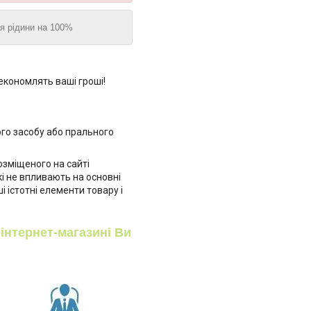
ня рідини на 100%
кономлять ваші гроші!
го засобу або прального
озміщеного на сайті
кі не впливають на основні
і істотні елементи товару і
інтернет-магазині Ви