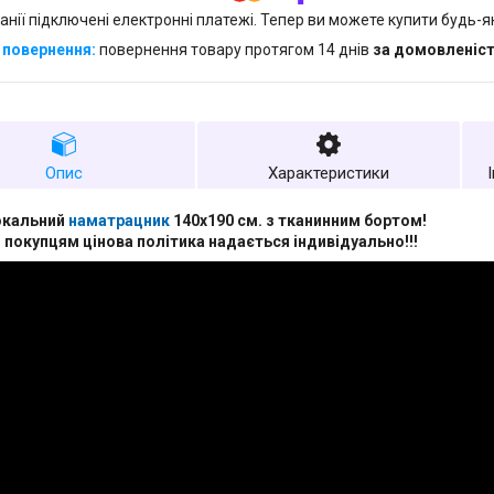
анії підключені електронні платежі. Тепер ви можете купити будь-
повернення товару протягом 14 днів
за домовленіс
Опис
Характеристики
окальний
наматрацник
140х190 см. з тканинним бортом!
покупцям цінова політика надається індивідуально!!!