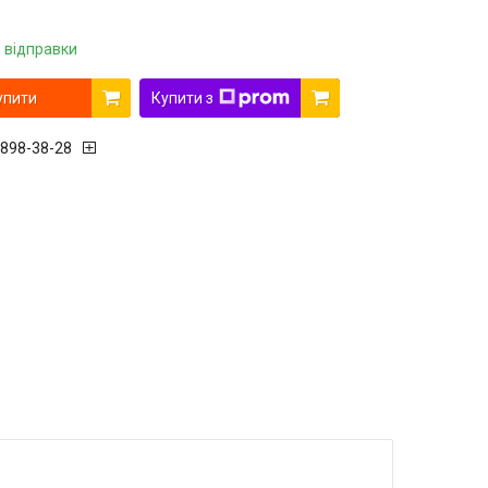
 відправки
упити
Купити з
 898-38-28