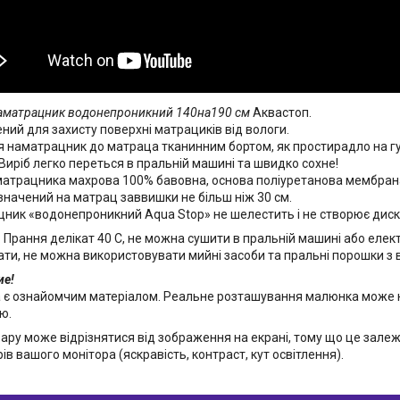
аматрацник водонепроникний 140на190 см
Аквастоп.
ний для захисту поверхні матрациків від вологи.
я наматрацник до матраца тканинним бортом, як простирадло на гу
 Виріб легко переться в пральній машині та швидко сохне!
атрацника махрова 100% бавовна, основа поліуретанова мембран
значений на матрац заввишки не більш ніж 30 см.
ник «водонепроникний Aqua Stop» не шелестить і не створює дис
: Прання делікат 40 С, не можна сушити в пральній машині або елек
ати, не можна використовувати мийні засоби та пральні порошки з
ие!
 є ознайомчим матеріалом. Реальне розташування малюнка може не
ю.
вару може відрізнятися від зображення на екрані, тому що це залеж
в вашого монітора (яскравість, контраст, кут освітлення).