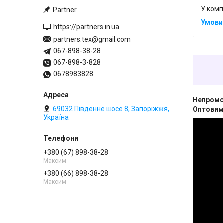
У комп
Partner
https://partners.in.ua
partners.tex@gmail.com
067-898-38-28
067-898-3-828
0678983828
Непром
69032 Південне шосе 8, Запоріжжя,
Оптовим 
Україна
+380 (67) 898-38-28
Максим
+380 (66) 898-38-28
Максим