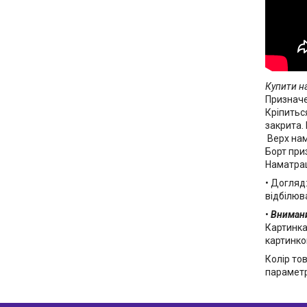
Купити н
Призначе
Кріпитьс
закрита.
Верх нам
Борт при
Наматрац
• Догляд
відбілюв
•
Вниман
Картинка
картинко
Колір то
параметрі