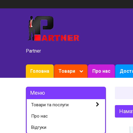
Partner
Головна
Товари
Про нас
Доста
Товари та послуги
Намат
Про нас
Вiдгуки