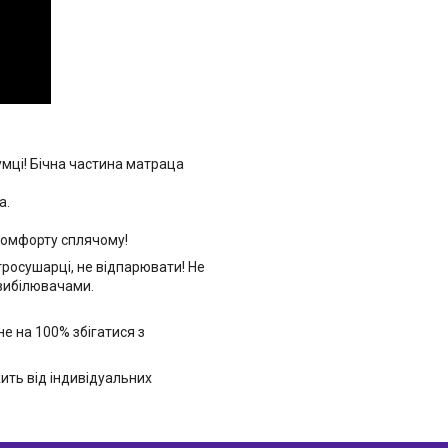
мці! Бічна частина матраца
а.
комфорту сплячому!
тросушарці, не відпарювати! Не
 вибілювачами.
 на 100% збігатися з
ить від індивідуальних