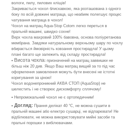
вологи, пилу, пилових кліщів!
Закривається чохол блискавкою, яка розташована з одного
боку по всій довжині матраца, що неабияк полегшує процес
чатування матраца в чохол!
Чохол на матрац Aqua-Stop Cotom легко переться в
пральній машині, швидко сохне!
Верх чохла махровий 100% бавовна, основа поліуретанова
мембрана. Завдяки натуральному верхньому шару по чохлу
вбирається ймовірність ковзання простирадла! У цьому
плані багато ще залежить від складу простирадла!
Висота чохла
•
:
призначений на матрац заввишки не
більш ніж 20 див. Якщо Ваш матрац вищий за то під час
оформлення замовлення можуть бути внесені не істотні
коригування за ціною!
Чохол водонепроникний АКВА СТОП (AquaStop) не
шелестить і не створює дискомфорту сплячому!
• Непромокальний чохол не є ортопедичним!
Догляд:
•
Прання делікат 40 °C, не можна сушити в
пральній машині або електро сушарці, не відпарювати! Не
відбілювати, не можна використовувати мийні засоби та
пральні порошки з вибілювачами.