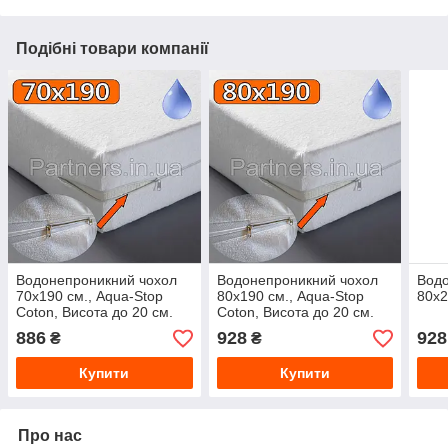
Подібні товари компанії
Водонепроникний чохол
Водонепроникний чохол
Водо
70х190 см., Aqua-Stop
80х190 см., Aqua-Stop
80х2
Coton, Висота до 20 см.
Coton, Висота до 20 см.
886
928
928
₴
₴
Купити
Купити
Про нас