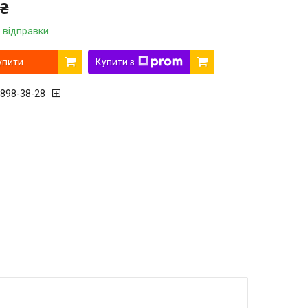
 ₴
 відправки
упити
Купити з
 898-38-28