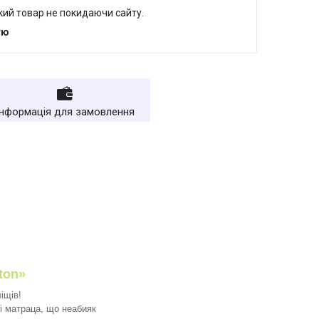
який товар не покидаючи сайту.
тю
Інформація для замовлення
ton»
іщів!
і матраца, що неабияк