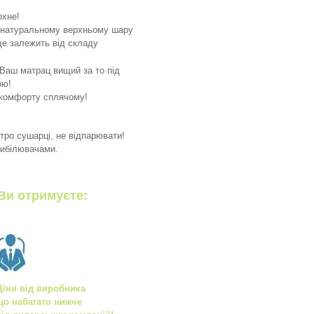
охне!
 натуральному верхньому шару
ще залежить від складу
Ваш матрац вищий за то під
ною!
скомфорту сплячому!
тро сушарці, не відпарювати!
вибілювачами.
Ви отримуєте:
Ціни від виробника
що набагато нижче