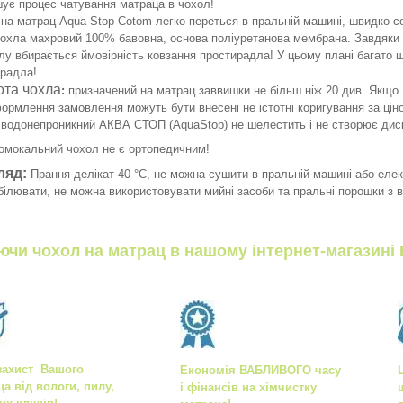
ує процес чатування матраца в чохол!
на матрац Aqua-Stop Cotom легко переться в пральній машині, швидко с
охла махровий 100% бавовна, основа поліуретанова мембрана. Завдяки
лу вбирається ймовірність ковзання простирадла! У цьому плані багато 
ирадла!
ота чохла
:
призначений на матрац заввишки не більш ніж 20 див. Якщо 
ормлення замовлення можуть бути внесені не істотні коригування за ці
водонепроникний АКВА СТОП (AquaStop) не шелестить і не створює ди
омокальний чохол не є ортопедичним!
ляд:
Прання делікат 40 °C, не можна сушити в пральній машині або елек
білювати, не можна використовувати мийні засоби та пральні порошки з 
ючи чохол на матрац в нашому інтернет-магазині 
захист Вашого
Економія ВАБЛИВОГО часу
ца від вологи, пилу,
і фінансів на хімчистку