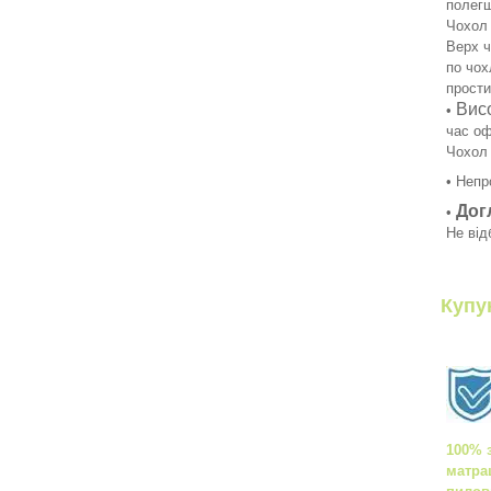
полегш
Чохол 
Верх ч
по чох
прост
Вис
•
час оф
Чохол 
• Непр
Дог
•
Не від
Купу
100% 
матра