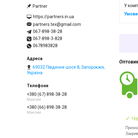
У комп
Partner
https://partners.in.ua
partners.tex@gmail.com
067-898-38-28
067-898-3-828
0678983828
Оптовим
69032 Південне шосе 8, Запоріжжя,
Україна
+380 (67) 898-38-28
Максим
+380 (66) 898-38-28
Максим
✓ Че
Призна
Закрив