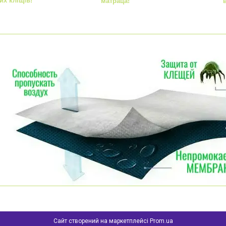
их кліщів!
матраца!
Сайт створений на маркетплейсі
Prom.ua